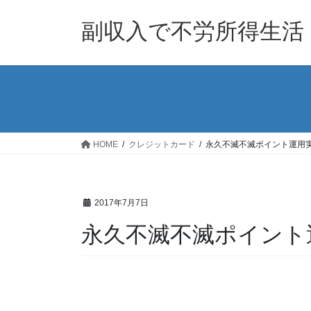
コ
ナ
ン
ビ
副収入で不労所得生活
テ
ゲ
ン
ー
ツ
シ
へ
ョ
ス
ン
キ
に
ッ
移
HOME
クレジットカード
永久不滅不滅ポイント運用実績
プ
動
2017年7月7日
永久不滅不滅ポイント運