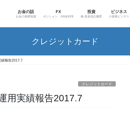
お金の話
FX
投資
ビジネス
お金の基礎知識
ポジション、SW金利等
株,投資信託履歴
小規模ビジネス
クレジットカード
報告2017.7
クレジットカード
用実績報告2017.7