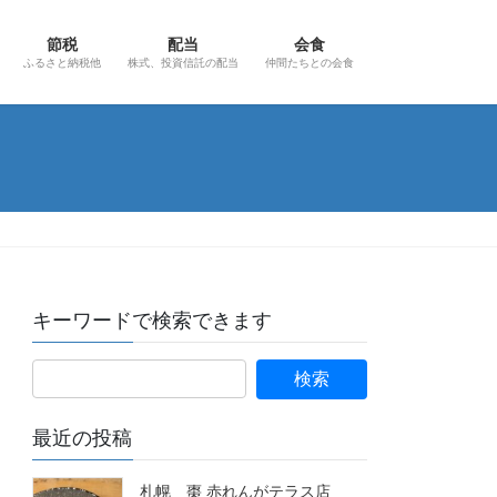
節税
配当
会食
ふるさと納税他
株式、投資信託の配当
仲間たちとの会食
キーワードで検索できます
最近の投稿
札幌 棗 赤れんがテラス店