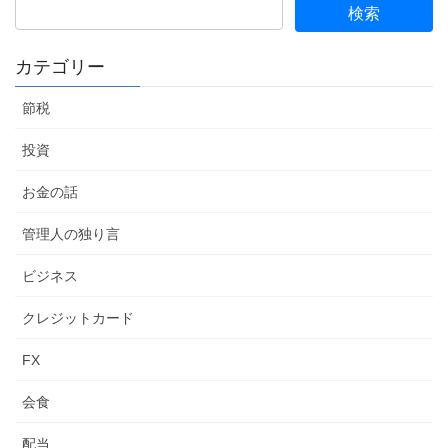
ゲ
ー
カテゴリー
シ
ョ
節税
ン
投資
お金の話
管理人の独り言
ビジネス
クレジットカード
FX
会食
配当