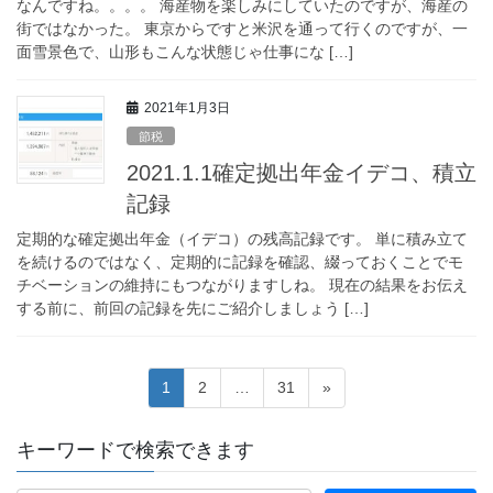
なんですね。。。。 海産物を楽しみにしていたのですが、海産の
街ではなかった。 東京からですと米沢を通って行くのですが、一
面雪景色で、山形もこんな状態じゃ仕事にな […]
2021年1月3日
節税
2021.1.1確定拠出年金イデコ、積立
記録
定期的な確定拠出年金（イデコ）の残高記録です。 単に積み立て
を続けるのではなく、定期的に記録を確認、綴っておくことでモ
チベーションの維持にもつながりますしね。 現在の結果をお伝え
する前に、前回の記録を先にご紹介しましょう […]
投
固
固
固
1
2
…
31
»
稿
定
定
定
ペ
ペ
ペ
ナ
キーワードで検索できます
ー
ー
ー
ビ
ジ
ジ
ジ