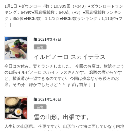
1月1日 ●ダウンロード数：10,989回（+343）●ダウンロードラン
キング：649位●写真掲載数：640点（+3）●写真掲載数ランキン
グ：853位●NICE!数：1,173回●NICE!数ランキング：1,113位●フ
[…]
2021年3月7日
会食
イルピノーロ スカイテラス
今日はお休み。妻とランチしました。 今回のお店は、横浜そごう
の10階イルピノーロ スカイテラスさんです。 窓際の席からです
と、横浜港が一望できるのですが、今回は残念ながら後ろのお
席。その分、靜かでしたけど＾＾ まずは前菜 […]
2021年1月6日
会食
雪の山形。出張です。
人生初の山形県。 今更ですが、山形市って海に面していなく内地