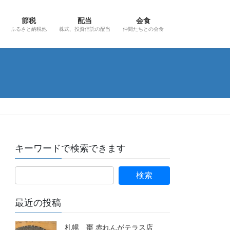
節税
配当
会食
ふるさと納税他
株式、投資信託の配当
仲間たちとの会食
キーワードで検索できます
最近の投稿
札幌 棗 赤れんがテラス店