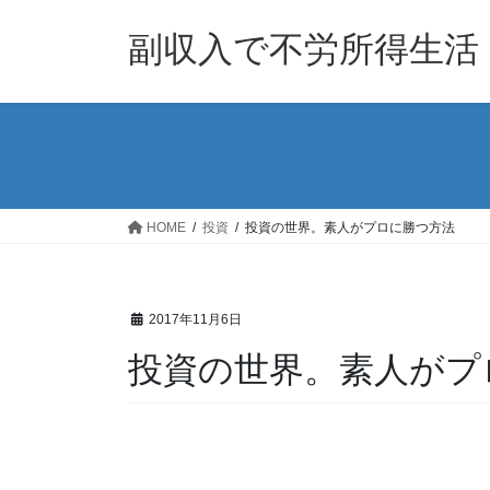
コ
ナ
ン
ビ
副収入で不労所得生活
テ
ゲ
ン
ー
ツ
シ
へ
ョ
ス
ン
キ
に
ッ
移
HOME
投資
投資の世界。素人がプロに勝つ方法
プ
動
2017年11月6日
投資の世界。素人がプ