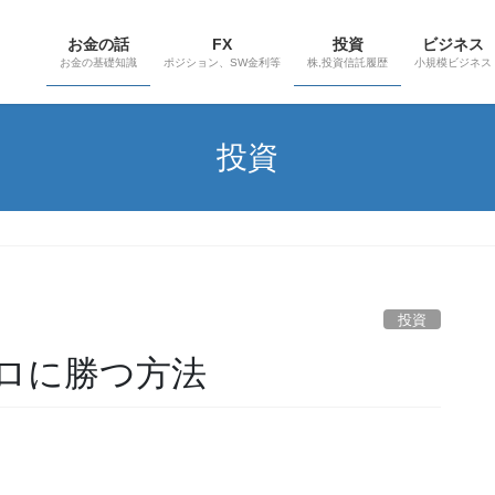
お金の話
FX
投資
ビジネス
お金の基礎知識
ポジション、SW金利等
株,投資信託履歴
小規模ビジネス
投資
投資
ロに勝つ方法